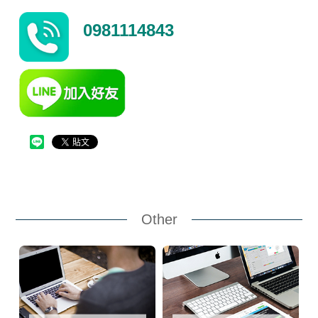
0981114843
Other